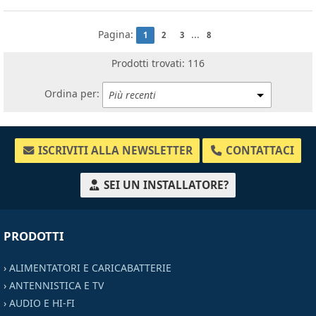
Pagina:
...
1
2
3
8
Prodotti trovati: 116
Ordina per:
ISCRIVITI ALLA NEWSLETTER
CONTATTACI
SEI UN INSTALLATORE?
PRODOTTI
›
ALIMENTATORI E CARICABATTERIE
›
ANTENNISTICA E TV
›
AUDIO E HI-FI