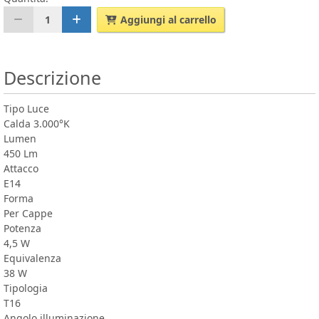
1
Aggiungi al carrello
Descrizione
Tipo Luce
Calda 3.000°K
Lumen
450 Lm
Attacco
E14
Forma
Per Cappe
Potenza
4,5 W
Equivalenza
38 W
Tipologia
T16
Angolo illuminazione