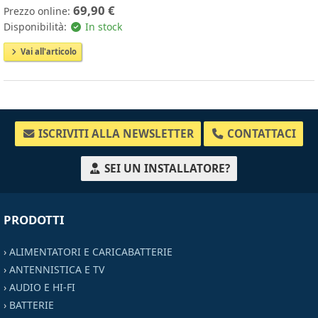
69,90 €
Prezzo online:
Disponibilità:
In stock
Vai all'articolo
ISCRIVITI ALLA NEWSLETTER
CONTATTACI
SEI UN INSTALLATORE?
PRODOTTI
›
ALIMENTATORI E CARICABATTERIE
›
ANTENNISTICA E TV
›
AUDIO E HI-FI
›
BATTERIE