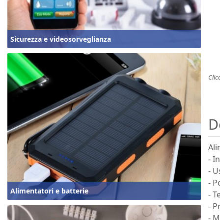
Sicurezza e videosorveglianza
Clic
D
Ali
- I
- U
- P
Alimentatori e batterie
- T
- P
- M