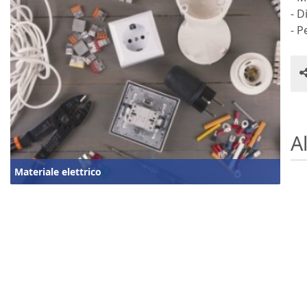
- 
- P
Al
Materiale elettrico