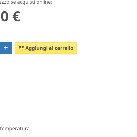
ezzo se acquisti online:
0 €
Aggiungi al carrello
ratemperatura.