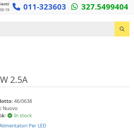
lienti
011-323603
327.5499404
:30-19
Cerca un prodotto...
0W 2.5A
dotto:
46/0638
:
Nuovo
tà:
In stock
Alimentatori Per LED