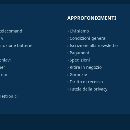
APPROFONDIMENTI
 telecomandi
›
Chi siamo
Tv
›
Condizioni generali
ituzione batterie
›
Iscrizione alla newsletter
›
Pagamenti
chiavi
›
Spedizioni
ner
›
Ritira in negozio
 noi
›
Garanzie
›
Diritto di recesso
›
Tutela della privacy
ettronici