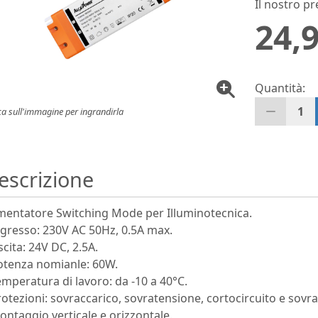
Il nostro pr
24,9
Quantità:
1
ca sull'immagine per ingrandirla
escrizione
mentatore Switching Mode per Illuminotecnica.
ngresso: 230V AC 50Hz, 0.5A max.
scita: 24V DC, 2.5A.
otenza nomianle: 60W.
emperatura di lavoro: da -10 a 40°C.
rotezioni: sovraccarico, sovratensione, cortocircuito e sov
ontaggio verticale e orizzontale.