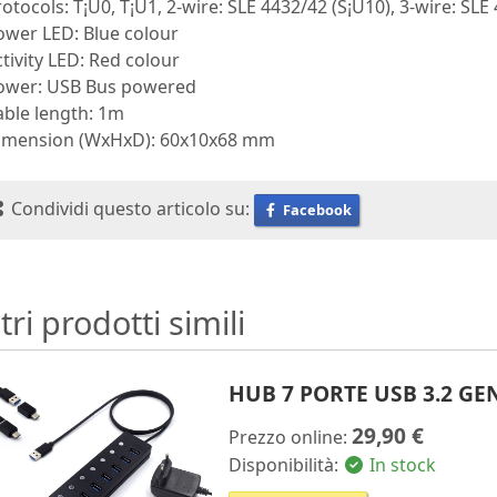
rotocols: T¡Ü0, T¡Ü1, 2-wire: SLE 4432/42 (S¡Ü10), 3-wire: SLE 
ower LED: Blue colour
ctivity LED: Red colour
Power: USB Bus powered
able length: 1m
Dimension (WxHxD): 60x10x68 mm
Condividi questo articolo su:
Facebook
tri prodotti simili
HUB 7 PORTE USB 3.2 G
29,90 €
Prezzo online:
Disponibilità:
In stock