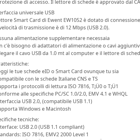
rotezione di accesso. Il lettore di schede è approvato dal 
erfaccia universale USB
lettore Smart Card di Ewent EW1052 è dotato di connessione
velocità di trasmissione è di 12 Mbps (USB 2.0).
ssuna alimentazione supplementare necessaia
 c'è bisogno di adattatori di alimentazione o cavi aggiuntivi
legare il cavo USB da 1.0 mt al computer e il lettore di sched
atteristiche:
eggi le tue schede eID o Smart Card ovunque tu sia
ompatibile con le schede Italiane CNS e TS
upporta i protocolli di lettura ISO 7816, T¡Ü0 o T¡Ü1
onforme alle specifiche PC/SC 1.0/2.0, EMV 4.1 e WHQL
nterfaccia USB 2.0, (compatibile USB 1.1)
Supporta Windows e Macintosh
cifiche tecniche:
nterface: USB 2.0 (USB 1.1 compliant)
tandards: ISO 7816, EMV2 2000 Level 1