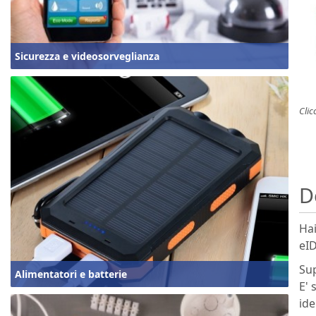
Sicurezza e videosorveglianza
Clic
D
Hai
eID
Sup
Alimentatori e batterie
E' 
ide