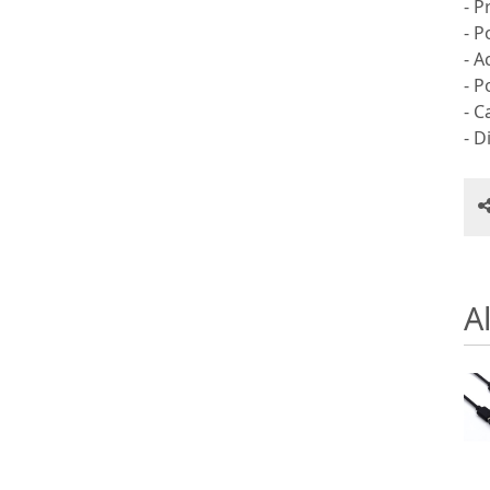
- P
- P
- A
- 
- C
- 
Al