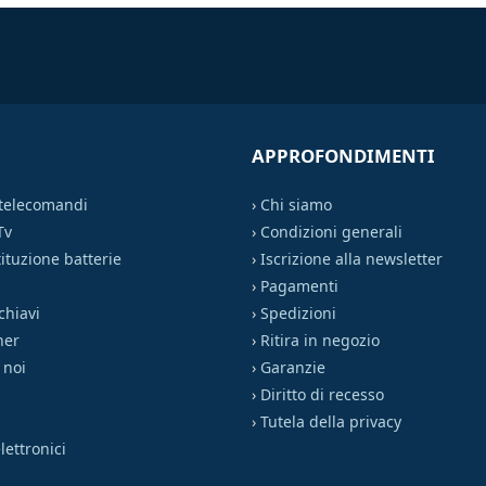
APPROFONDIMENTI
 telecomandi
›
Chi siamo
Tv
›
Condizioni generali
ituzione batterie
›
Iscrizione alla newsletter
›
Pagamenti
chiavi
›
Spedizioni
ner
›
Ritira in negozio
 noi
›
Garanzie
›
Diritto di recesso
›
Tutela della privacy
ettronici