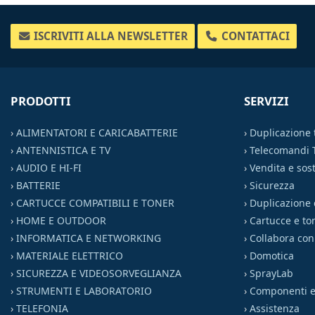
ISCRIVITI ALLA NEWSLETTER
CONTATTACI
PRODOTTI
SERVIZI
›
ALIMENTATORI E CARICABATTERIE
›
Duplicazione
›
ANTENNISTICA E TV
›
Telecomandi 
›
AUDIO E HI-FI
›
Vendita e sost
›
BATTERIE
›
Sicurezza
›
CARTUCCE COMPATIBILI E TONER
›
Duplicazione 
›
HOME E OUTDOOR
›
Cartucce e to
›
INFORMATICA E NETWORKING
›
Collabora con
›
MATERIALE ELETTRICO
›
Domotica
›
SICUREZZA E VIDEOSORVEGLIANZA
›
SprayLab
›
STRUMENTI E LABORATORIO
›
Componenti el
›
TELEFONIA
›
Assistenza