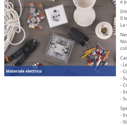
e p
Int
Il 
La 
Ne
Non
col
Car
- L
Materiale elettrico
- C
- S
- C
- I
- 
Spe
- I
- S