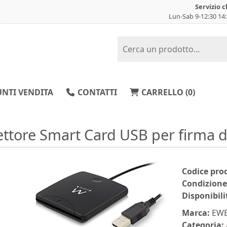
Servizio c
Lun-Sab 9-12:30 14
NTI VENDITA
CONTATTI
CARRELLO (
0
)
ettore Smart Card USB per firma di
Codice pro
Condizione
Disponibili
Marca:
EW
Categoria: