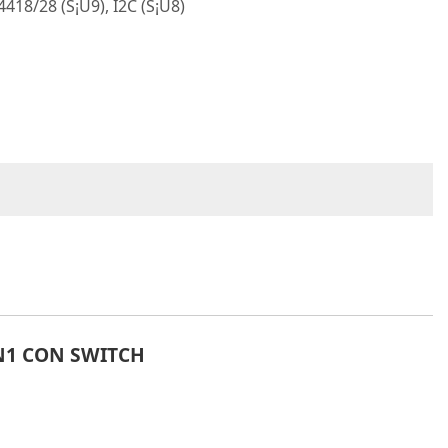
4418/28 (S¡Ü9), I2C (S¡Ü8)
EN1 CON SWITCH