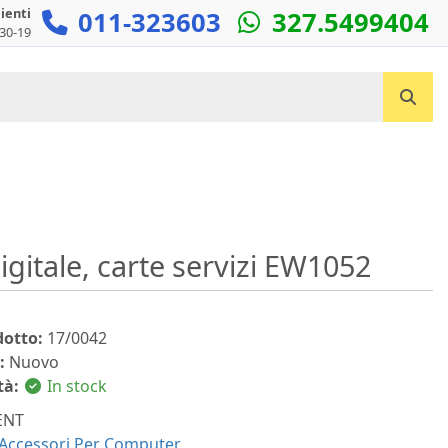
lienti
011-323603
327.5499404
:30-19
Cerca un prodotto...
gitale, carte servizi EW1052
dotto:
17/0042
:
Nuovo
tà:
In stock
ENT
Accessori Per Computer