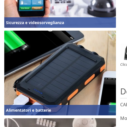
Sicurezza e videosorveglianza
Clic
D
CA
Alimentatori e batterie
Mo