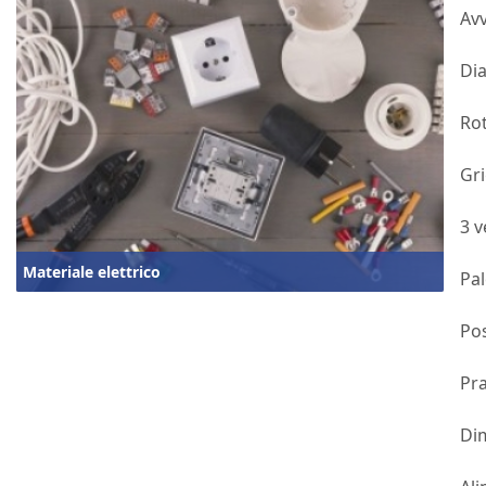
Av
Dia
Rot
Gri
3 v
Materiale elettrico
Pal
Pos
Pra
Dim