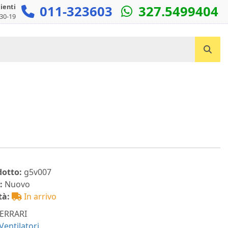
lienti
011-323603
327.5499404
:30-19
Cerca un prodotto...
dotto:
g5v007
:
Nuovo
tà:
In arrivo
ERRARI
Ventilatori