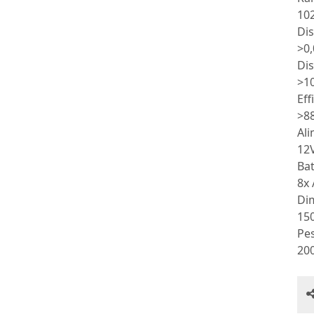
10
Dis
>0
Dis
>1
Eff
>8
Ali
12
Bat
8x
Di
15
Pe
20