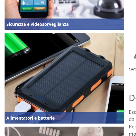
Sicurezza e videosorveglianza
Clic
D
Esc
Alimentatori e batterie
da 
Per
mod