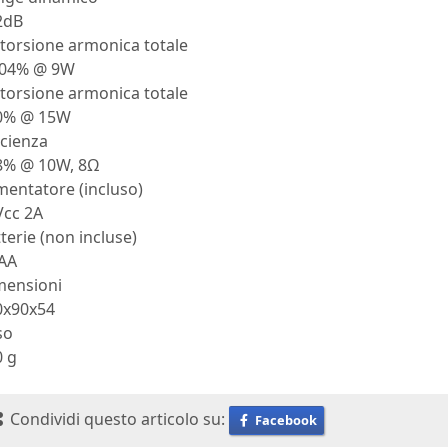
2dB
torsione armonica totale
,04% @ 9W
torsione armonica totale
0% @ 15W
icienza
8% @ 10W, 8Ω
mentatore (incluso)
Vcc 2A
terie (non incluse)
 AA
mensioni
0x90x54
so
0 g
Condividi questo articolo su:
Facebook