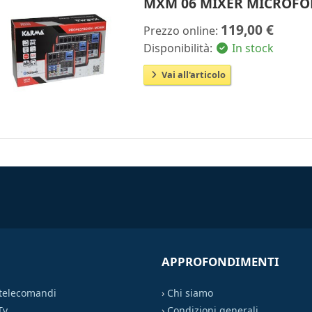
MXM 06 MIXER MICROFO
119,00 €
Prezzo online:
Disponibilità:
In stock
Vai all'articolo
APPROFONDIMENTI
 telecomandi
›
Chi siamo
Tv
›
Condizioni generali