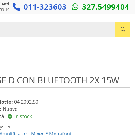
lienti
011-323603
327.5499404
:30-19
Cerca un prodotto...
SSE D CON BLUETOOTH 2X 15W
dotto:
04.2002.50
:
Nuovo
tà:
In stock
yster
Amplificatori, Mixer E Megafoni