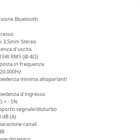
rsione Bluetooth
gresso
ck 3,5mm Stereo
enza d'uscita
 15W RMS (@ 4Ω)
posta in frequenza
-20.000Hz
pedenza minima altoparlanti
pedenza d'ingresso
Ω + - 5%
pporto segnale/disturbo
 dB (A)
arazione canali
dB
nge dinamico