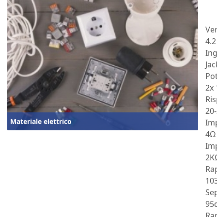
Ve
4.2
In
Ja
Pot
2x
Ris
20
Materiale elettrico
Im
4Ω
Im
2K
Ra
103
Sep
95
Ra