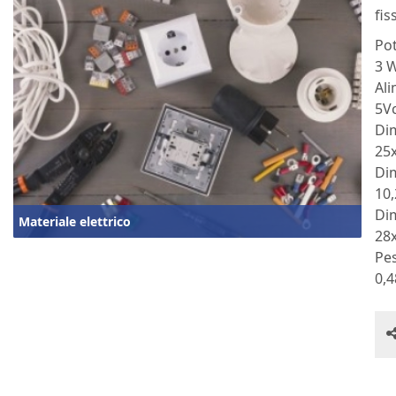
fi
Po
3 
Al
5V
Di
25
Dim
10,
Di
Materiale elettrico
28
Pe
0,4