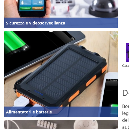
Sicurezza e videosorveglianza
Clic
D
Bor
Alimentatori e batterie
leg
del
aut