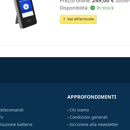
249,00 €
Prezzo online:
329,00 
Disponibilità:
In stock
Vai all'articolo
APPROFONDIMENTI
 telecomandi
›
Chi siamo
Tv
›
Condizioni generali
ituzione batterie
›
Iscrizione alla newsletter