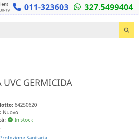
lienti
011-323603
327.5499404
:30-19
Cerca un prodotto...
 UVC GERMICIDA
dotto:
64250620
:
Nuovo
tà:
In stock
C
Protezione Sanitaria