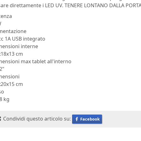
ssare direttamente i LED UV. TENERE LONTANO DALLA PORT
tenza
W
imentazione
cc 1A USB integrato
mensioni interne
x18x13 cm
ensioni max tablet all'interno
2"
mensioni
x20x15 cm
so
8 kg
Condividi questo articolo su:
Facebook