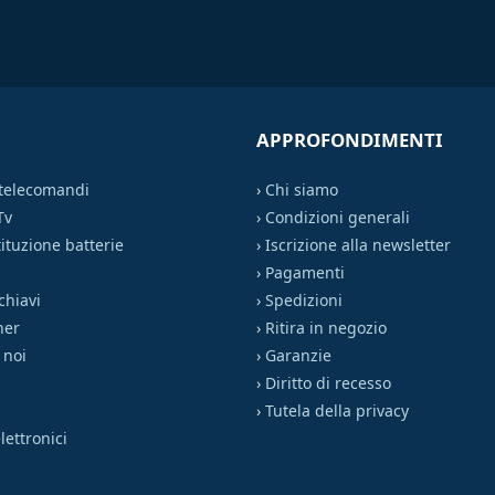
APPROFONDIMENTI
 telecomandi
›
Chi siamo
Tv
›
Condizioni generali
ituzione batterie
›
Iscrizione alla newsletter
›
Pagamenti
chiavi
›
Spedizioni
ner
›
Ritira in negozio
 noi
›
Garanzie
›
Diritto di recesso
›
Tutela della privacy
ettronici