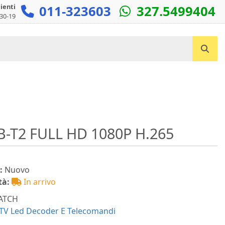
lienti
011-323603
327.5499404
:30-19
Cerca un prodotto...
-T2 FULL HD 1080P H.265
:
Nuovo
tà:
In arrivo
ATCH
TV Led Decoder E Telecomandi