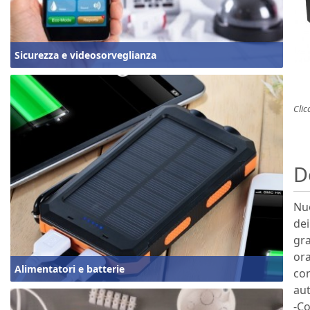
Sicurezza e videosorveglianza
Clic
D
Nuo
dei
gra
ora
Alimentatori e batterie
con
aut
-Co