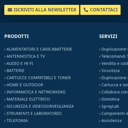
ISCRIVITI ALLA NEWSLETTER
CONTATTACI
PRODOTTI
SERVIZI
›
ALIMENTATORI E CARICABATTERIE
›
Duplicazione
›
ANTENNISTICA E TV
›
Telecomandi 
›
AUDIO E HI-FI
›
Vendita e sost
›
BATTERIE
›
Sicurezza
›
CARTUCCE COMPATIBILI E TONER
›
Duplicazione 
›
HOME E OUTDOOR
›
Cartucce e to
›
INFORMATICA E NETWORKING
›
Collabora con
›
MATERIALE ELETTRICO
›
Domotica
›
SICUREZZA E VIDEOSORVEGLIANZA
›
SprayLab
›
STRUMENTI E LABORATORIO
›
Componenti el
›
TELEFONIA
›
Assistenza