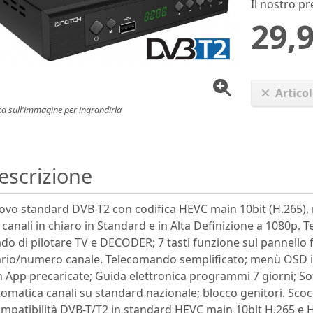
Il nostro pr
29,9
Artico
ca sull'immagine per ingrandirla
escrizione
vo standard DVB-T2 con codifica HEVC main 10bit (H.265), r
 canali in chiaro in Standard e in Alta Definizione a 1080p
do di pilotare TV e DECODER; 7 tasti funzione sul pannello f
rio/numero canale. Telecomando semplificato; menù OSD in 
 App precaricate; Guida elettronica programmi 7 giorni; So
omatica canali su standard nazionale; blocco genitori. Scoc
mpatibilità DVB-T/T2 in standard HEVC main 10bit H.265 e 