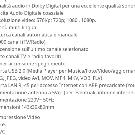
alità audio in Dolby Digital per una eccellente qualità sono
cita Audio Digitale coassiale
soluzione video: 576i/p; 720p; 1080i, 1080p.
enù multi-lingua
cerca canali automatica e manuale
000 canali (TV/Radio)
censione sull'ultimo canale selezionato
ste canali TV e radio favoriti
imer accensione spegnimento
orta USB 2.0 (Media Player per Musica/Foto/Video/aggiorn
G, JPEG, video AVI, MOV, MP4, MKV, VOB, FLV)
rta LAN RJ-45 per accesso Internet con APP precaricate (You
imentazione antenna a 5Vcc (per eventuali antenne interne 
limentazione 220V~ 50Hz
imensioni 143x30x80mm
mpressione Video
265
VC