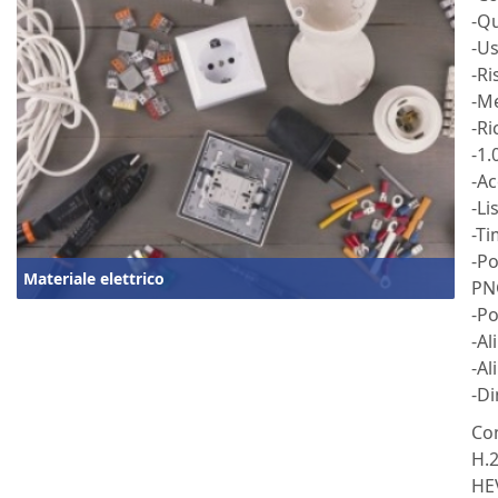
-Qu
-Us
-Ri
-M
-Ri
-1.
-Ac
-Li
-T
-P
Materiale elettrico
PN
-Po
-Al
-A
-D
Co
H.
HE