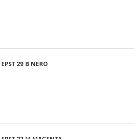
 EPST 29 B NERO
 EPST 27 M MAGENTA