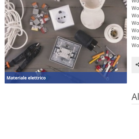
Wo
Wo
Wo
Wo
Wo
Wo
Wo
Materiale elettrico
Al