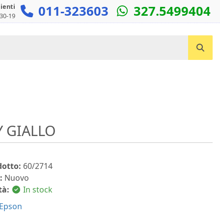
lienti
011-323603
327.5499404
:30-19
Cerca un prodotto...
Y GIALLO
dotto:
60/2714
:
Nuovo
tà:
In stock
Epson