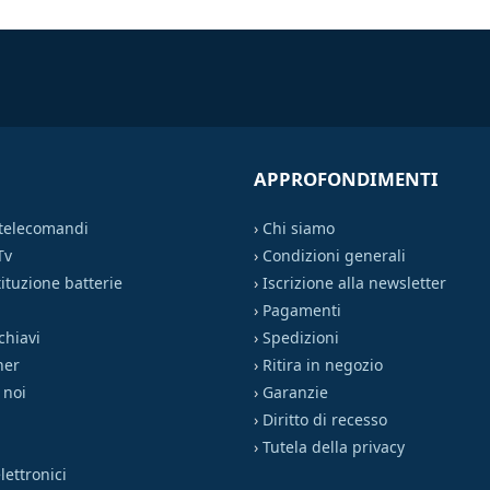
APPROFONDIMENTI
 telecomandi
›
Chi siamo
Tv
›
Condizioni generali
ituzione batterie
›
Iscrizione alla newsletter
›
Pagamenti
chiavi
›
Spedizioni
ner
›
Ritira in negozio
 noi
›
Garanzie
›
Diritto di recesso
›
Tutela della privacy
ettronici