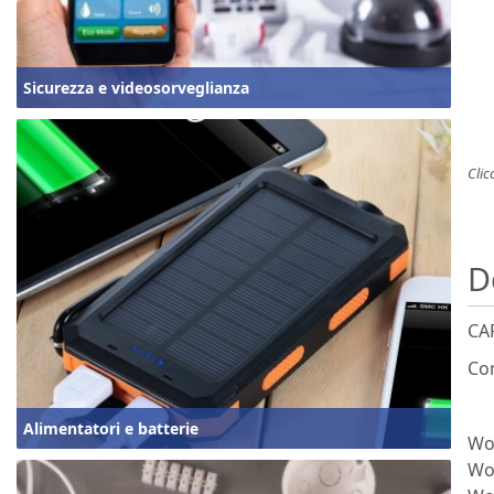
Sicurezza e videosorveglianza
Clic
D
CA
Com
Alimentatori e batterie
Wo
Wo