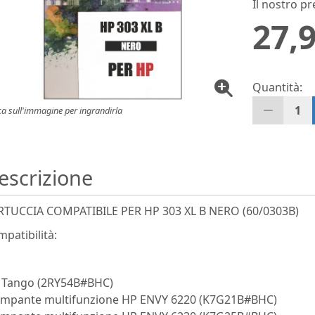
Il nostro pr
27,9
Quantità:
1
ca sull'immagine per ingrandirla
escrizione
RTUCCIA COMPATIBILE PER HP 303 XL B NERO (60/0303B)
patibilità:
 Tango (2RY54B#BHC)
ampante multifunzione HP ENVY 6220 (K7G21B#BHC)