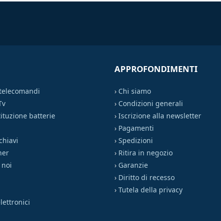
APPROFONDIMENTI
 telecomandi
›
Chi siamo
Tv
›
Condizioni generali
ituzione batterie
›
Iscrizione alla newsletter
›
Pagamenti
chiavi
›
Spedizioni
ner
›
Ritira in negozio
 noi
›
Garanzie
›
Diritto di recesso
›
Tutela della privacy
ettronici