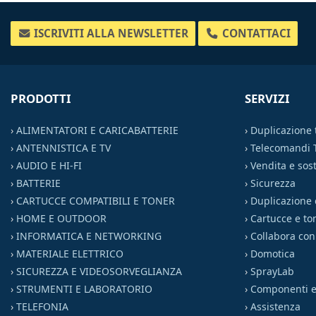
ISCRIVITI ALLA NEWSLETTER
CONTATTACI
PRODOTTI
SERVIZI
›
ALIMENTATORI E CARICABATTERIE
›
Duplicazione
›
ANTENNISTICA E TV
›
Telecomandi 
›
AUDIO E HI-FI
›
Vendita e sost
›
BATTERIE
›
Sicurezza
›
CARTUCCE COMPATIBILI E TONER
›
Duplicazione 
›
HOME E OUTDOOR
›
Cartucce e to
›
INFORMATICA E NETWORKING
›
Collabora con
›
MATERIALE ELETTRICO
›
Domotica
›
SICUREZZA E VIDEOSORVEGLIANZA
›
SprayLab
›
STRUMENTI E LABORATORIO
›
Componenti el
›
TELEFONIA
›
Assistenza