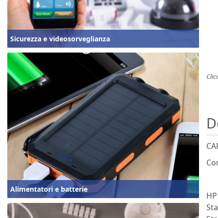
Sicurezza e videosorveglianza
Clic
D
CA
Com
Alimentatori e batterie
HP
St