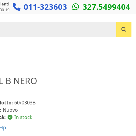
lienti
011-323603
327.5499404
:30-19
Cerca un prodotto...
L B NERO
dotto:
60/0303B
:
Nuovo
tà:
In stock
Hp