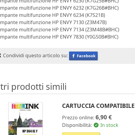
ampante multifunzione HP ENVY 6230 (K7G25B#BHC)
ampante multifunzione HP ENVY 6232 (K7G26B#BHC)
ampante multifunzione HP ENVY 6234 (K7S21B)
ampante multifunzione HP ENVY 7130 (Z3M47B)
ampante multifunzione HP ENVY 7134 (Z3M48B#BHC)
ampante multifunzione HP ENVY 7830 (Y0G50B#BHC)
Condividi questo articolo su:
Facebook
tri prodotti simili
CARTUCCIA COMPATIBILE 
6,90 €
Prezzo online:
Disponibilità:
In stock