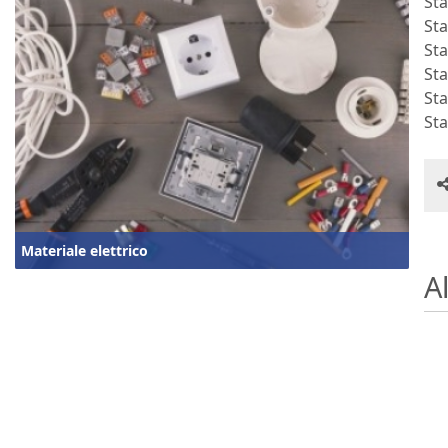
St
St
St
St
St
St
Materiale elettrico
Al