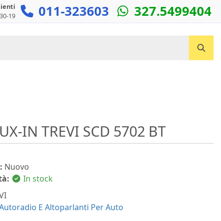
lienti
011-323603
327.5499404
:30-19
Cerca un prodotto...
X-IN TREVI SCD 5702 BT
:
Nuovo
tà:
In stock
VI
Autoradio E Altoparlanti Per Auto