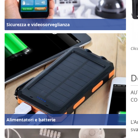
Sicurezza e videosorveglianza
Clic
D
AU
CO
Alimentatori e batterie
L'A
sva