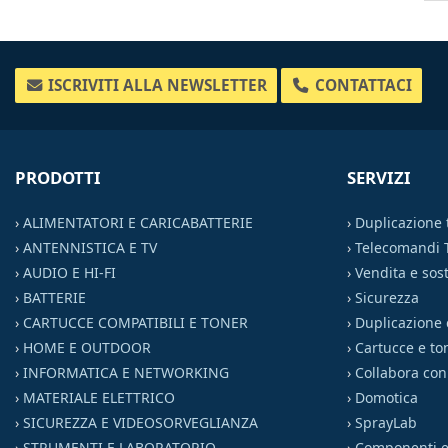
ISCRIVITI ALLA NEWSLETTER
CONTATTACI
PRODOTTI
SERVIZI
›
ALIMENTATORI E CARICABATTERIE
›
Duplicazione
›
ANTENNISTICA E TV
›
Telecomandi 
›
AUDIO E HI-FI
›
Vendita e sost
›
BATTERIE
›
Sicurezza
›
CARTUCCE COMPATIBILI E TONER
›
Duplicazione 
›
HOME E OUTDOOR
›
Cartucce e to
›
INFORMATICA E NETWORKING
›
Collabora con
›
MATERIALE ELETTRICO
›
Domotica
›
SICUREZZA E VIDEOSORVEGLIANZA
›
SprayLab
›
STRUMENTI E LABORATORIO
›
Componenti el