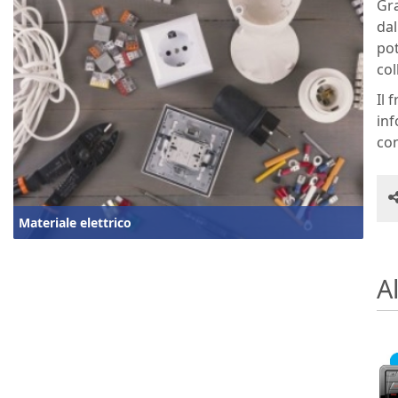
Gra
dal
pot
col
Il 
inf
con
Materiale elettrico
Al