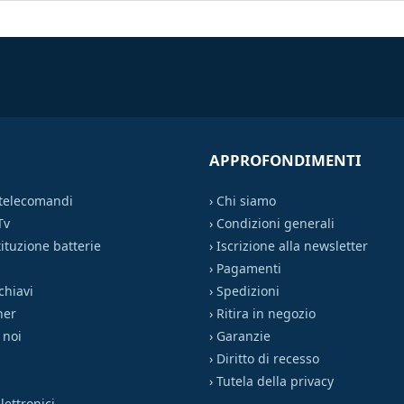
APPROFONDIMENTI
 telecomandi
›
Chi siamo
Tv
›
Condizioni generali
ituzione batterie
›
Iscrizione alla newsletter
›
Pagamenti
chiavi
›
Spedizioni
ner
›
Ritira in negozio
 noi
›
Garanzie
›
Diritto di recesso
›
Tutela della privacy
ettronici