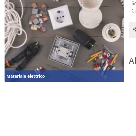
- S
- C
Al
Materiale elettrico