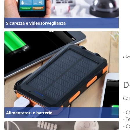
Sicurezza e videosorveglianza
Clic
D
Car
- C
Alimentatori e batterie
- T
- C