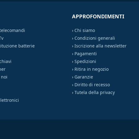
APPROFONDIMENTI
 telecomandi
›
Chi siamo
Tv
›
Condizioni generali
ituzione batterie
›
Iscrizione alla newsletter
›
Pagamenti
chiavi
›
Spedizioni
ner
›
Ritira in negozio
 noi
›
Garanzie
›
Diritto di recesso
›
Tutela della privacy
ettronici