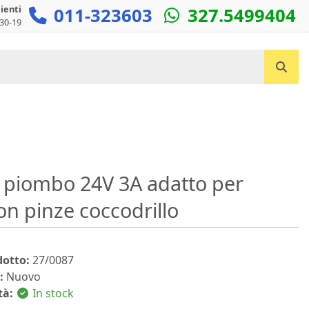
lienti
011-323603
327.5499404
:30-19
Cerca un prodotto...
al piombo 24V 3A adatto per
on pinze coccodrillo
dotto:
27/0087
:
Nuovo
tà:
In stock