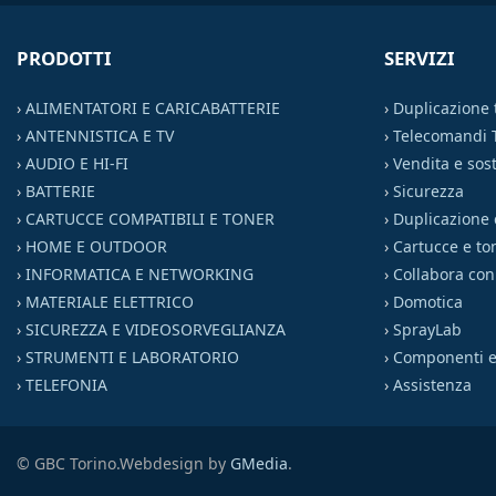
PRODOTTI
SERVIZI
›
ALIMENTATORI E CARICABATTERIE
›
Duplicazione
›
ANTENNISTICA E TV
›
Telecomandi 
›
AUDIO E HI-FI
›
Vendita e sost
›
BATTERIE
›
Sicurezza
›
CARTUCCE COMPATIBILI E TONER
›
Duplicazione 
›
HOME E OUTDOOR
›
Cartucce e to
›
INFORMATICA E NETWORKING
›
Collabora con
›
MATERIALE ELETTRICO
›
Domotica
›
SICUREZZA E VIDEOSORVEGLIANZA
›
SprayLab
›
STRUMENTI E LABORATORIO
›
Componenti el
›
TELEFONIA
›
Assistenza
© GBC Torino.
Webdesign by
GMedia
.