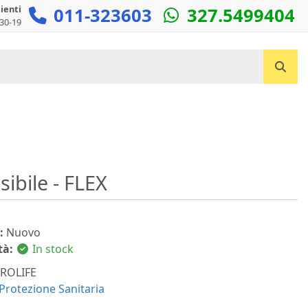
lienti
011-323603
327.5499404
:30-19
Cerca un prodotto...
ibile - FLEX
:
Nuovo
tà:
In stock
ROLIFE
Protezione Sanitaria