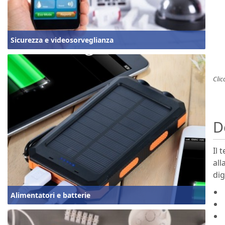
Sicurezza e videosorveglianza
Clic
D
Il 
all
dig
Alimentatori e batterie