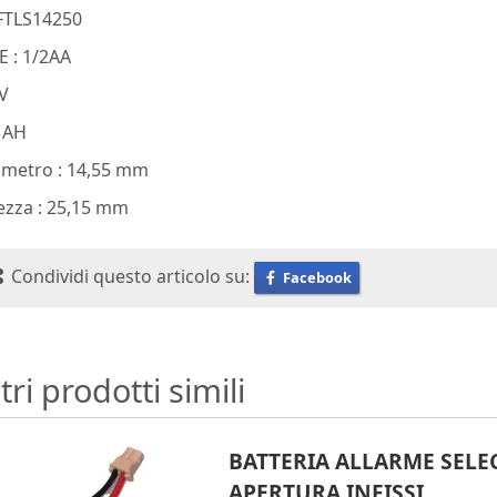
FTLS14250
E : 1/2AA
6V
2 AH
ametro : 14,55 mm
ezza : 25,15 mm
Condividi questo articolo su:
Facebook
tri prodotti simili
BATTERIA ALLARME SELEC
APERTURA INFISSI