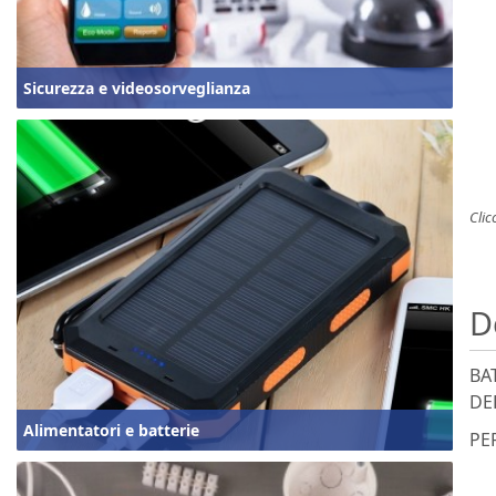
Sicurezza e videosorveglianza
Clic
D
BA
DE
Alimentatori e batterie
PE