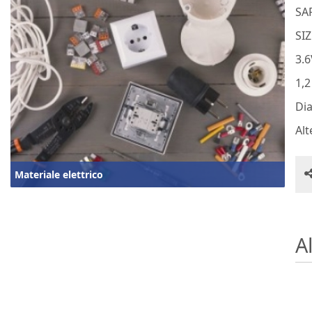
SA
SIZ
3.
1,
Di
Alt
Materiale elettrico
Al