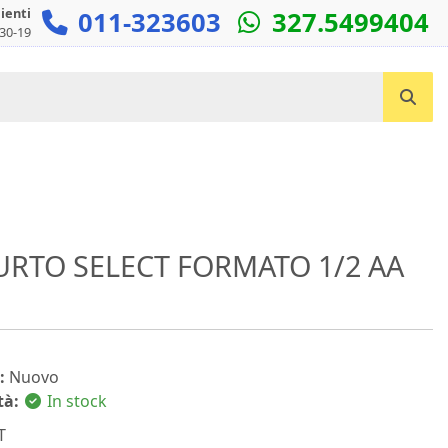
lienti
011-323603
327.5499404
:30-19
Cerca un prodotto...
URTO SELECT FORMATO 1/2 AA
:
Nuovo
tà:
In stock
T