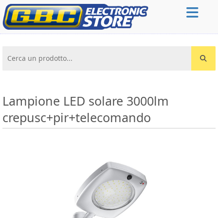
Cerca un prodotto...
Lampione LED solare 3000lm
crepusc+pir+telecomando