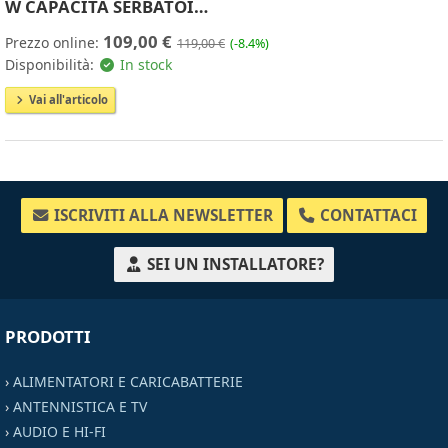
W CAPACITÀ SERBATOI…
109,00 €
Prezzo online:
119,00 €
(-8.4%)
Disponibilità:
In stock
Vai all'articolo
ISCRIVITI ALLA NEWSLETTER
CONTATTACI
SEI UN INSTALLATORE?
PRODOTTI
›
ALIMENTATORI E CARICABATTERIE
›
ANTENNISTICA E TV
›
AUDIO E HI-FI