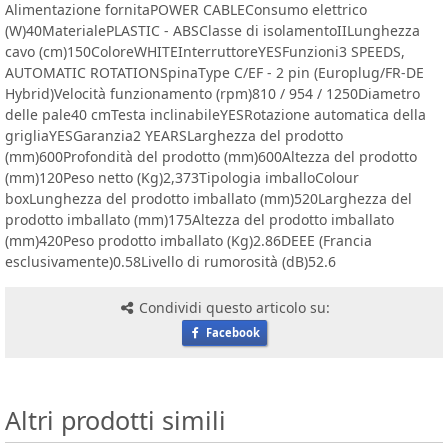
Alimentazione fornitaPOWER CABLEConsumo elettrico
(W)40MaterialePLASTIC - ABSClasse di isolamentoIILunghezza
cavo (cm)150ColoreWHITEInterruttoreYESFunzioni3 SPEEDS,
AUTOMATIC ROTATIONSpinaType C/EF - 2 pin (Europlug/FR-DE
Hybrid)Velocità funzionamento (rpm)810 / 954 / 1250Diametro
delle pale40 cmTesta inclinabileYESRotazione automatica della
grigliaYESGaranzia2 YEARSLarghezza del prodotto
(mm)600Profondità del prodotto (mm)600Altezza del prodotto
(mm)120Peso netto (Kg)2,373Tipologia imballoColour
boxLunghezza del prodotto imballato (mm)520Larghezza del
prodotto imballato (mm)175Altezza del prodotto imballato
(mm)420Peso prodotto imballato (Kg)2.86DEEE (Francia
esclusivamente)0.58Livello di rumorosità (dB)52.6
Condividi questo articolo su:
Facebook
Altri prodotti simili