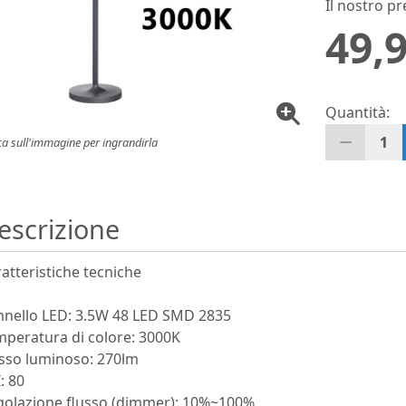
Il nostro pr
49,9
Quantità:
1
ca sull'immagine per ingrandirla
escrizione
atteristiche tecniche
nnello LED: 3.5W 48 LED SMD 2835
mperatura di colore: 3000K
usso luminoso: 270lm
: 80
golazione flusso (dimmer): 10%~100%