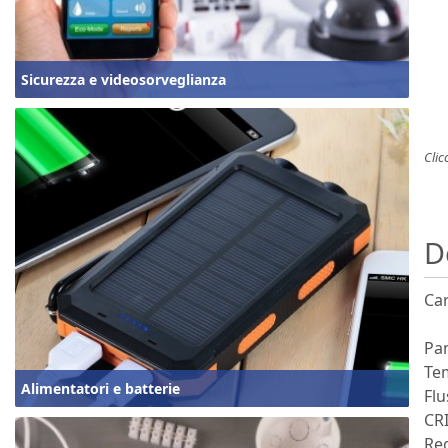
Sicurezza e videosorveglianza
Clic
D
Car
Pa
Te
Alimentatori e batterie
Fl
CRI
Re