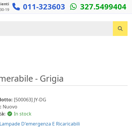
lienti
011-323603
327.5499404
:30-19
Cerca un prodotto...
erabile - Grigia
dotto:
[500063] JY-DG
:
Nuovo
tà:
In stock
Lampade D'emergenza E Ricaricabili