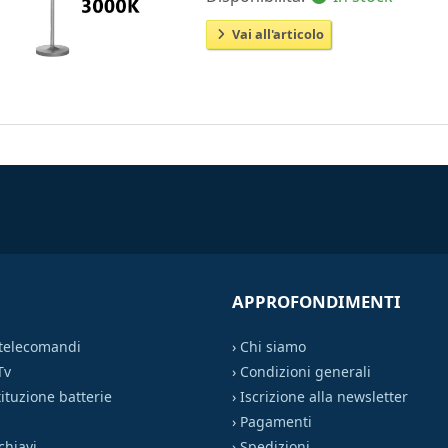
Vai all'articolo
APPROFONDIMENTI
 telecomandi
›
Chi siamo
Tv
›
Condizioni generali
ituzione batterie
›
Iscrizione alla newsletter
›
Pagamenti
chiavi
›
Spedizioni