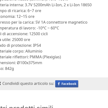
teria interna: 3.7V 5200mAh Li-Ion, 2 x Li-Ion 18650
po di ricarica: 6~7 ore
tonomia: 12~15 ore
resso per la carica: 5V 1A connettore magnetico
peratura di lavoro: -10°C ~ 60°C
li di accensione: 12500 cicli
a utile: 25000 ore
do di protezione: IP54
eriale corpo: Alluminio
eriale riflettori: PMMA (Plexiglas)
mensioni: Ø100x375mm
so: 842g
Condividi questo articolo su:
Facebook