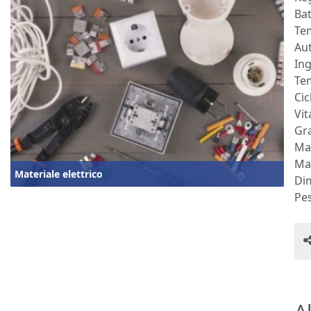
Bat
Tem
Au
Ing
Tem
Cic
Vit
Gra
Mat
Mat
Materiale elettrico
Di
Pe