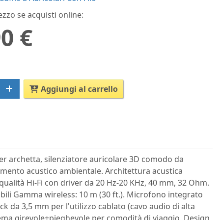
ezzo se acquisti online:
0 €
Aggiungi al carrello
per archetta, silenziatore auricolare 3D comodo da
amento acustico ambientale. Architettura acustica
 qualità Hi-Fi con driver da 20 Hz-20 KHz, 40 mm, 32 Ohm.
obili Gamma wireless: 10 m (30 ft.). Microfono integrato
k da 3,5 mm per l'utilizzo cablato (cavo audio di alta
stema girevole+pieghevole per comodità di viaggio. Design