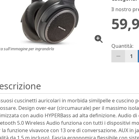
Il nostro pr
59,9
Quantità:
ca sull'immagine per ingrandirla
1
escrizione
suosi cuscinetti auricolari in morbida similpelle e cuscino 
ossare. Design over-ear (circumaurale) per il massimo isol
imizzata con audio HYPERBass ad alta definizione. Audio di
etooth 5.0 Wireless Audio funziona con tutti i dispositivi m
 la funzione vivavoce con 13 ore di conversazione. AUX in jac
lità da 1,5 m incluso). Fascia ergonomica flessibile con si