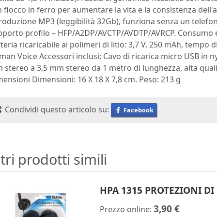
 fiocco in ferro per aumentare la vita e la consistenza dell'
roduzione MP3 (leggibilità 32Gb), funziona senza un telefono
pporto profilo – HFP/A2DP/AVCTP/AVDTP/AVRCP. Consumo ene
teria ricaricabile ai polimeri di litio: 3,7 V, 250 mAh, tempo 
an Voice Accessori inclusi: Cavo di ricarica micro USB in ny
stereo a 3,5 mm stereo da 1 metro di lunghezza, alta qualit
ensioni Dimensioni: 16 X 18 X 7,8 cm. Peso: 213 g
Condividi questo articolo su:
Facebook
tri prodotti simili
HPA 1315 PROTEZIONI DI
3,90 €
Prezzo online: