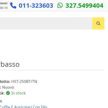
lienti
011-323603
327.5499404
:30-19
Cerca un prodotto...
rbasso
dotto:
HST-250BT/TN
:
Nuovo
tà:
In stock
A
Cuffie E Auricolari Con Filo