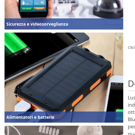
Sicurezza e videosorveglianza
Clic
D
Lus
ind
ott
Alimentatori e batterie
Blu
per
qua