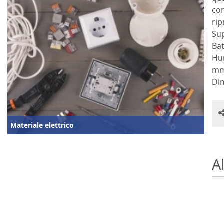
con
rip
Su
Bat
Hum
mm 
Dim
Materiale elettrico
Al