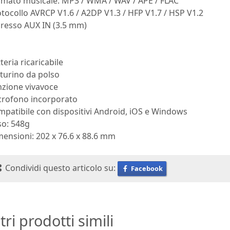
rmato musicale: MP3 / WMA / WAV / APE / FLAC
tocollo AVRCP V1.6 / A2DP V1.3 / HFP V1.7 / HSP V1.2
gresso AUX IN (3.5 mm)
teria ricaricabile
turino da polso
nzione vivavoce
crofono incorporato
patibile con dispositivi Android, iOS e Windows
so: 548g
ensioni: 202 x 76.6 x 88.6 mm
Condividi questo articolo su:
Facebook
tri prodotti simili