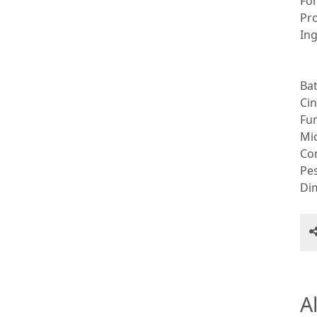
Fo
Pro
In
Bat
Cin
Fu
Mi
Com
Pe
Dim
Al