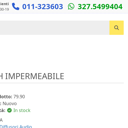
lienti
011-323603
327.5499404
:30-19
Cerca un prodotto...
H IMPERMEABILE
dotto:
79.90
:
Nuovo
tà:
In stock
A
Diffusori Audio