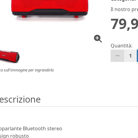
Il nostro pr
79,9
Quantità:
1
ca sull'immagine per ingrandirla
escrizione
oparlante Bluetooth stereo
sign robusto