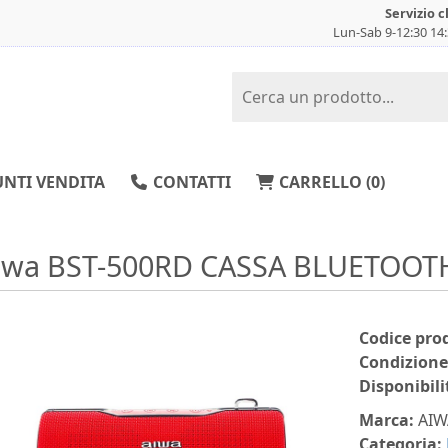
Servizio c
Lun-Sab 9-12:30 14
NTI VENDITA
CONTATTI
CARRELLO (
0
)
iwa BST-500RD CASSA BLUETOOT
Codice pro
Condizione
Disponibili
Marca:
AIW
Categoria: