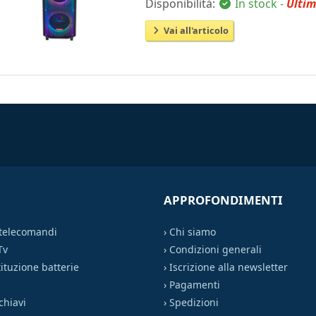
Disponibilità:
In stock -
Ultim
Vai all'articolo
APPROFONDIMENTI
 telecomandi
›
Chi siamo
Tv
›
Condizioni generali
ituzione batterie
›
Iscrizione alla newsletter
›
Pagamenti
chiavi
›
Spedizioni