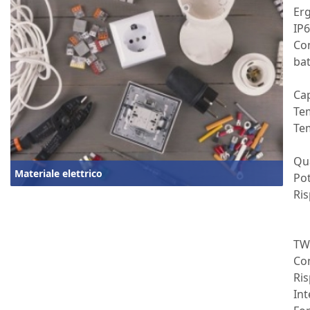
Erg
IP6
Co
bat
Cap
Tem
Tem
Qua
Materiale elettrico
Po
Ri
TWS
Co
Ris
Int