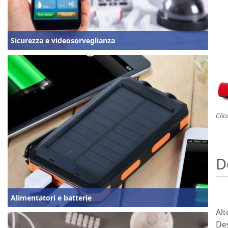
Sicurezza e videosorveglianza
Clic
D
Alimentatori e batterie
Alt
De