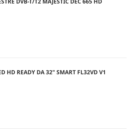
STRE DVB-T/T2 MAJESTIC DEC 665 HD
LED HD READY DA 32" SMART FL32VD V1