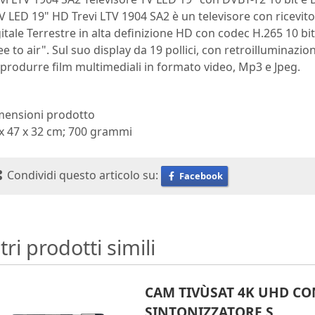
TV LED 19" HD Trevi LTV 1904 SA2 è un televisore con ricevit
itale Terrestre in alta definizione HD con codec H.265 10 bit
ee to air". Sul suo display da 19 pollici, con retroilluminazi
iprodurre film multimediali in formato video, Mp3 e Jpeg.
mensioni prodotto
 x 47 x 32 cm; 700 grammi
Condividi questo articolo su:
Facebook
tri prodotti simili
CAM TIVÙSAT 4K UHD CO
SINTONIZZATORE S…