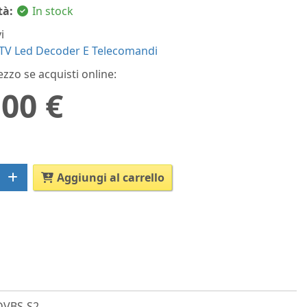
tà:
In stock
i
TV Led Decoder E Telecomandi
ezzo se acquisti online:
,00 €
Aggiungi al carrello
 DVBS-S2