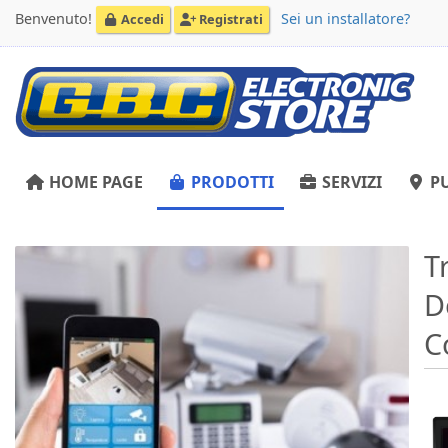
Benvenuto!
Sei un installatore?
Accedi
Registrati
HOME PAGE
PRODOTTI
SERVIZI
PU
T
D
C