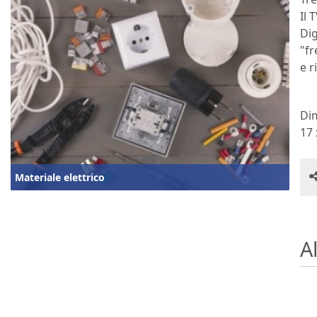
Il 
Dig
"fr
e r
Di
‎17
Materiale elettrico
Al