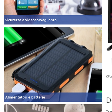
Sicurezza e videosorveglianza
Clic
Alimentatori e batterie
D
Tre