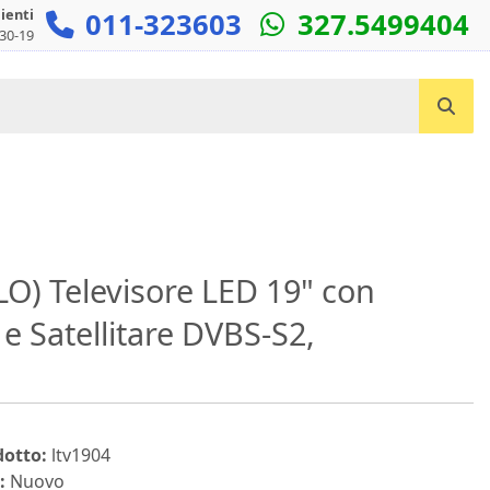
lienti
011-323603
327.5499404
:30-19
Cerca un prodotto...
) Televisore LED 19" con
e Satellitare DVBS-S2,
dotto:
ltv1904
:
Nuovo