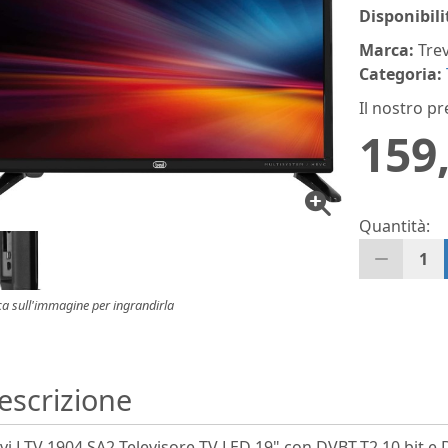
Disponibili
Marca:
Trev
Categoria:
Il nostro pr
159
Quantità:
1
ca sull'immagine per ingrandirla
escrizione
vi LTV 1904 SA2 Televisore TV LED 19" con DVBT-T2 10 bit e