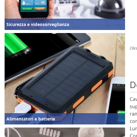
Sicurezza e videosorveglianza
Clic
D
Cav
sup
ram
Alimentatori e batterie
con
Lu
Co