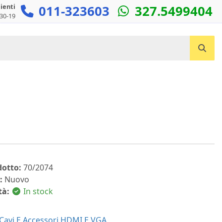
lienti
011-323603
327.5499404
:30-19
Cerca un prodotto...
dotto:
70/2074
:
Nuovo
tà:
In stock
c
Cavi E Accessori HDMI E VGA