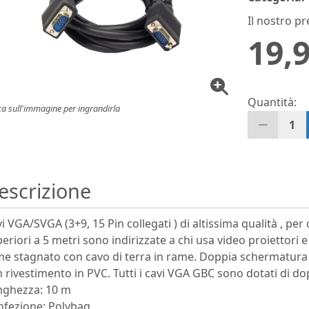
Il nostro pr
19,9
Quantità:
ca sull'immagine per ingrandirla
1
escrizione
i VGA/SVGA (3+9, 15 Pin collegati ) di altissima qualità , per 
eriori a 5 metri sono indirizzate a chi usa video proiettor
e stagnato con cavo di terra in rame. Doppia schermatura 
 rivestimento in PVC. Tutti i cavi VGA GBC sono dotati di dopp
nghezza: 10 m
nfezione: Polybag