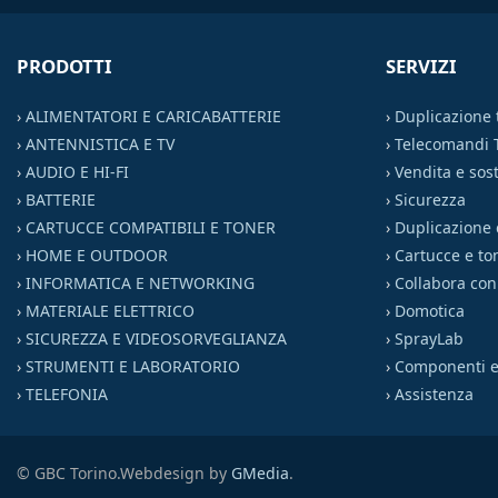
PRODOTTI
SERVIZI
›
ALIMENTATORI E CARICABATTERIE
›
Duplicazione
›
ANTENNISTICA E TV
›
Telecomandi 
›
AUDIO E HI-FI
›
Vendita e sost
›
BATTERIE
›
Sicurezza
›
CARTUCCE COMPATIBILI E TONER
›
Duplicazione 
›
HOME E OUTDOOR
›
Cartucce e to
›
INFORMATICA E NETWORKING
›
Collabora con
›
MATERIALE ELETTRICO
›
Domotica
›
SICUREZZA E VIDEOSORVEGLIANZA
›
SprayLab
›
STRUMENTI E LABORATORIO
›
Componenti el
›
TELEFONIA
›
Assistenza
© GBC Torino.
Webdesign by
GMedia
.