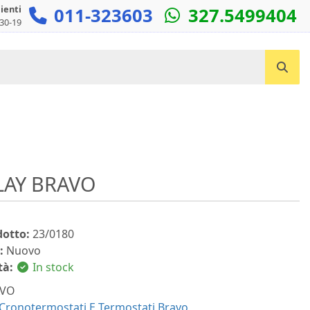
lienti
011-323603
327.5499404
:30-19
Cerca un prodotto...
LAY BRAVO
dotto:
23/0180
:
Nuovo
tà:
In stock
VO
Cronotermostati E Termostati Bravo