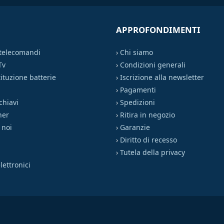
APPROFONDIMENTI
 telecomandi
›
Chi siamo
Tv
›
Condizioni generali
ituzione batterie
›
Iscrizione alla newsletter
›
Pagamenti
chiavi
›
Spedizioni
ner
›
Ritira in negozio
 noi
›
Garanzie
›
Diritto di recesso
›
Tutela della privacy
ettronici