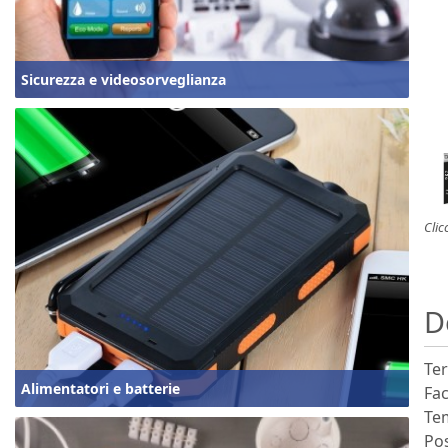
Sicurezza e videosorveglianza
Clic
D
Ter
Alimentatori e batterie
Fac
Tem
Pos