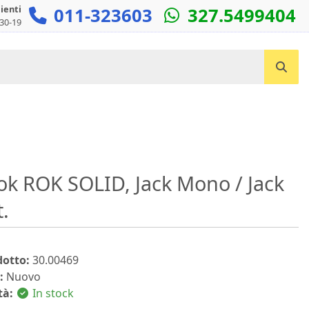
lienti
011-323603
327.5499404
:30-19
Cerca un prodotto...
ok ROK SOLID, Jack Mono / Jack
.
dotto:
30.00469
:
Nuovo
tà:
In stock