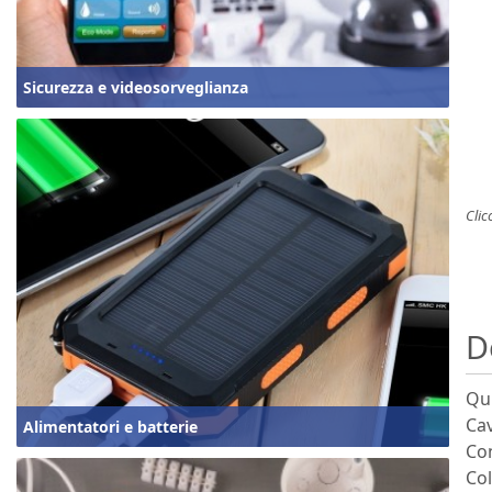
Sicurezza e videosorveglianza
Clic
D
Qui
Cav
Alimentatori e batterie
Con
Col