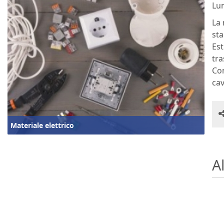
Lu
La 
sta
Est
tra
Con
cav
Materiale elettrico
Al