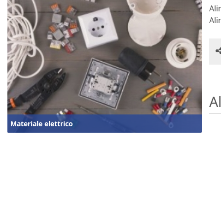
Ali
Al
Al
Materiale elettrico