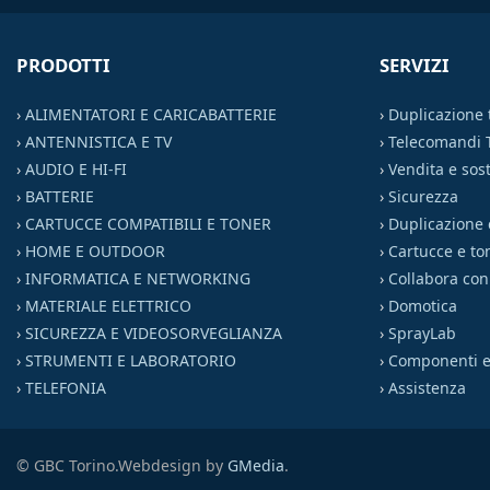
PRODOTTI
SERVIZI
›
ALIMENTATORI E CARICABATTERIE
›
Duplicazione
›
ANTENNISTICA E TV
›
Telecomandi 
›
AUDIO E HI-FI
›
Vendita e sost
›
BATTERIE
›
Sicurezza
›
CARTUCCE COMPATIBILI E TONER
›
Duplicazione 
›
HOME E OUTDOOR
›
Cartucce e to
›
INFORMATICA E NETWORKING
›
Collabora con
›
MATERIALE ELETTRICO
›
Domotica
›
SICUREZZA E VIDEOSORVEGLIANZA
›
SprayLab
›
STRUMENTI E LABORATORIO
›
Componenti el
›
TELEFONIA
›
Assistenza
© GBC Torino.
Webdesign by
GMedia
.