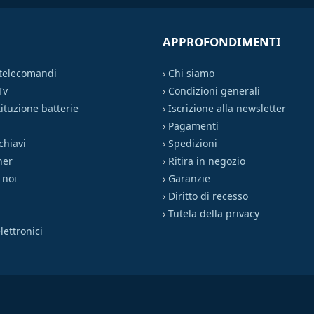
APPROFONDIMENTI
 telecomandi
›
Chi siamo
Tv
›
Condizioni generali
ituzione batterie
›
Iscrizione alla newsletter
›
Pagamenti
chiavi
›
Spedizioni
ner
›
Ritira in negozio
 noi
›
Garanzie
›
Diritto di recesso
›
Tutela della privacy
ettronici