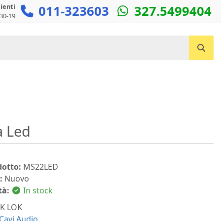
lienti
011-323603
327.5499404
:30-19
Cerca un prodotto...
a Led
dotto:
MS22LED
:
Nuovo
tà:
In stock
K LOK
Cavi Audio