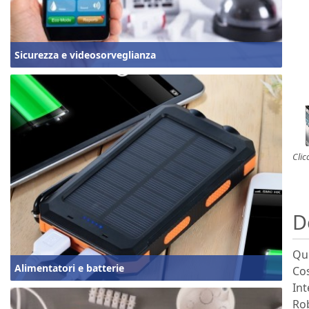
Sicurezza e videosorveglianza
Clic
D
Qu
Alimentatori e batterie
Cos
Int
Rob