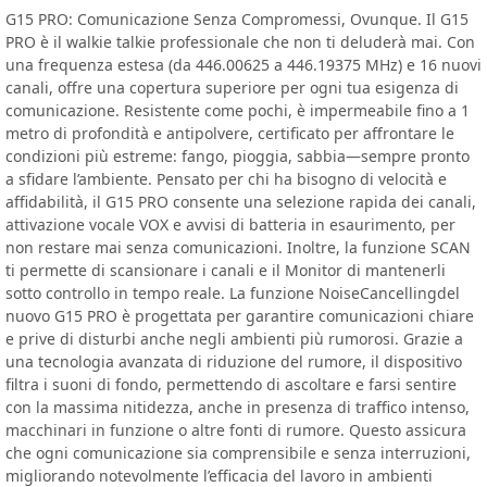
G15 PRO: Comunicazione Senza Compromessi, Ovunque. Il G15
PRO è il walkie talkie professionale che non ti deluderà mai. Con
una frequenza estesa (da 446.00625 a 446.19375 MHz) e 16 nuovi
canali, offre una copertura superiore per ogni tua esigenza di
comunicazione. Resistente come pochi, è impermeabile fino a 1
metro di profondità e antipolvere, certificato per affrontare le
condizioni più estreme: fango, pioggia, sabbia—sempre pronto
a sfidare l’ambiente. Pensato per chi ha bisogno di velocità e
affidabilità, il G15 PRO consente una selezione rapida dei canali,
attivazione vocale VOX e avvisi di batteria in esaurimento, per
non restare mai senza comunicazioni. Inoltre, la funzione SCAN
ti permette di scansionare i canali e il Monitor di mantenerli
sotto controllo in tempo reale. La funzione NoiseCancellingdel
nuovo G15 PRO è progettata per garantire comunicazioni chiare
e prive di disturbi anche negli ambienti più rumorosi. Grazie a
una tecnologia avanzata di riduzione del rumore, il dispositivo
filtra i suoni di fondo, permettendo di ascoltare e farsi sentire
con la massima nitidezza, anche in presenza di traffico intenso,
macchinari in funzione o altre fonti di rumore. Questo assicura
che ogni comunicazione sia comprensibile e senza interruzioni,
migliorando notevolmente l’efficacia del lavoro in ambienti