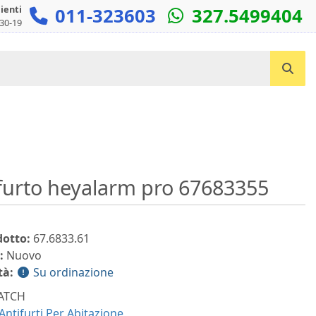
lienti
011-323603
327.5499404
:30-19
Cerca un prodotto...
furto heyalarm pro 67683355
dotto:
67.6833.61
:
Nuovo
tà:
Su ordinazione
ATCH
Antifurti Per Abitazione