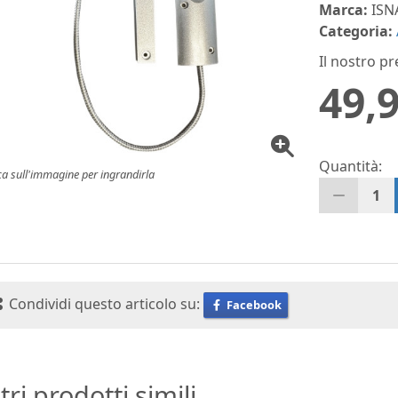
Marca:
ISN
Categoria:
Il nostro pr
49,9
Quantità:
ca sull'immagine per ingrandirla
1
Condividi questo articolo su:
Facebook
tri prodotti simili