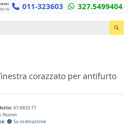
lienti
011-323603
327.5499404
:30-19
Cerca un prodotto...
inestra corazzato per antifurto
dotto:
67.6833.77
:
Nuovo
tà:
Su ordinazione