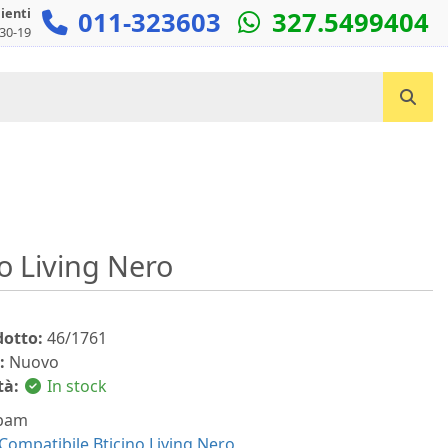
lienti
011-323603
327.5499404
:30-19
Cerca un prodotto...
o Living Nero
dotto:
46/1761
:
Nuovo
tà:
In stock
pam
Compatibile Bticino Living Nero