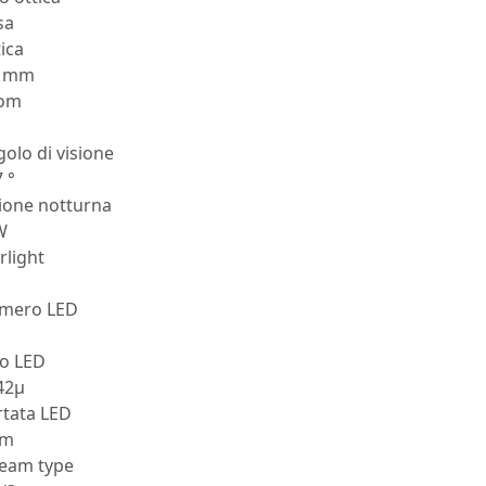
sa
ica
8 mm
om
olo di visione
 °
ione notturna
W
rlight
mero LED
po LED
42μ
rtata LED
 m
ream type