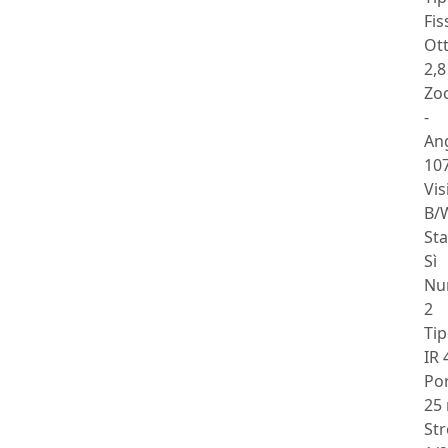
Fis
Ott
2,
Zo
-
Ang
107
Vis
B/
Sta
Sì
Nu
2
Ti
IR 
Po
25
St