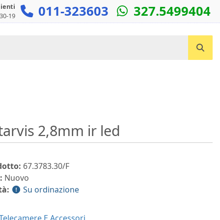
lienti
011-323603
327.5499404
:30-19
Cerca un prodotto...
tarvis 2,8mm ir led
dotto:
67.3783.30/F
:
Nuovo
tà:
Su ordinazione
Telecamere E Accessori