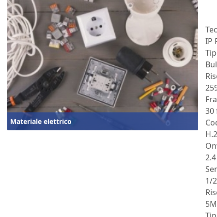
Te
IP
Tip
Bul
Ris
259
Fr
30 
Materiale elettrico
Cod
H.
On
2.4
Se
1/2
Ri
5
Tip