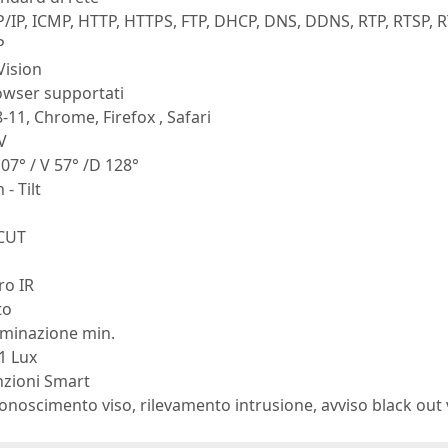
/IP, ICMP, HTTP, HTTPS, FTP, DHCP, DNS, DDNS, RTP, RTSP,
P
Vision
owser supportati
8-11, Chrome, Firefox , Safari
V
07° / V 57° /D 128°
 - Tilt
 CUT
tro IR
to
uminazione min.
1 Lux
nzioni Smart
onoscimento viso, rilevamento intrusione, avviso black out