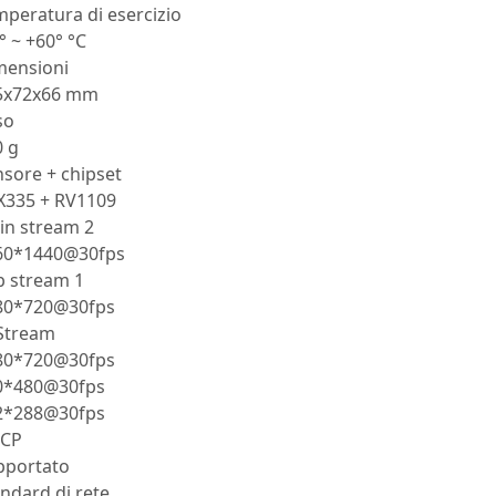
peratura di esercizio
° ~ +60° °C
mensioni
5x72x66 mm
so
0 g
sore + chipset
X335 + RV1109
in stream 2
60*1440@30fps
b stream 1
80*720@30fps
iStream
80*720@30fps
0*480@30fps
2*288@30fps
CP
pportato
ndard di rete