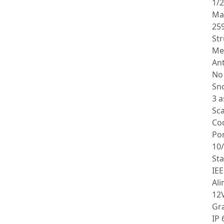
1/2
Ma
25
Str
Me
Ant
No
Sn
3 a
Sca
Cod
Por
10
St
IEE
Al
12
Gr
IP 