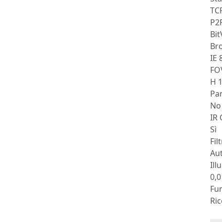
TCP
P2
Bit
Br
IE 
FO
H 1
Pan
No
IR
Sì
Fil
Au
Ill
0,0
Fu
Ric