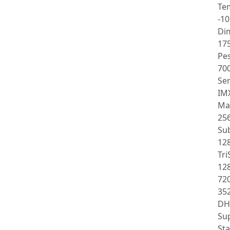
Tem
-10
Di
17
Pe
70
Sen
IM
Ma
25
Su
12
Tr
12
72
35
DH
Su
Sta