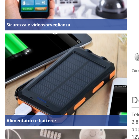
Sicurezza e videosorveglianza
Clic
D
Tel
Alimentatori e batterie
2,8
app
12