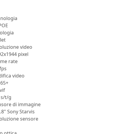
cnologia
 POE
ologia
let
oluzione video
2x1944 pixel
ame rate
fps
ifica video
265+
vif
 s/t/g
nsore di immagine
.8" Sony Starvis
soluzione sensore
M
o ottica