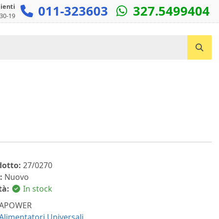
lienti
011-323603
327.5499404
:30-19
Cerca un prodotto...
dotto:
27/0270
:
Nuovo
tà:
In stock
APOWER
Alimentatori Universali