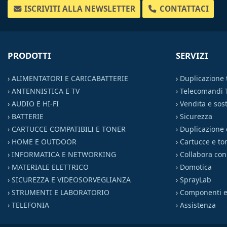
ISCRIVITI ALLA NEWSLETTER
CONTATTACI
PRODOTTI
SERVIZI
›
ALIMENTATORI E CARICABATTERIE
›
Duplicazione
›
ANTENNISTICA E TV
›
Telecomandi 
›
AUDIO E HI-FI
›
Vendita e sost
›
BATTERIE
›
Sicurezza
›
CARTUCCE COMPATIBILI E TONER
›
Duplicazione 
›
HOME E OUTDOOR
›
Cartucce e to
›
INFORMATICA E NETWORKING
›
Collabora con
›
MATERIALE ELETTRICO
›
Domotica
›
SICUREZZA E VIDEOSORVEGLIANZA
›
SprayLab
›
STRUMENTI E LABORATORIO
›
Componenti el
›
TELEFONIA
›
Assistenza