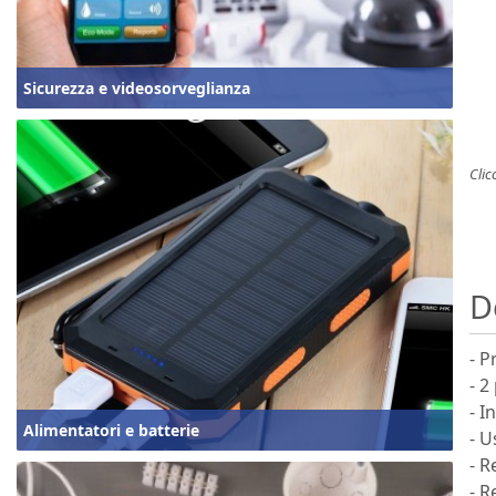
Sicurezza e videosorveglianza
Clic
D
- P
- 2
- I
Alimentatori e batterie
- U
- R
- R