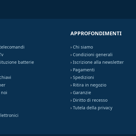
APPROFONDIMENTI
 telecomandi
›
Chi siamo
Tv
›
Condizioni generali
ituzione batterie
›
Iscrizione alla newsletter
›
Pagamenti
chiavi
›
Spedizioni
ner
›
Ritira in negozio
 noi
›
Garanzie
›
Diritto di recesso
›
Tutela della privacy
ettronici