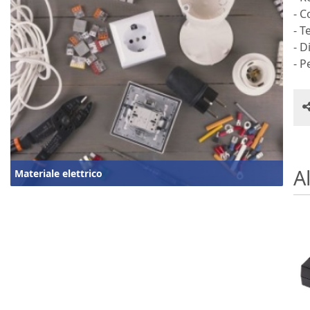
- C
- T
- 
- P
Al
Materiale elettrico