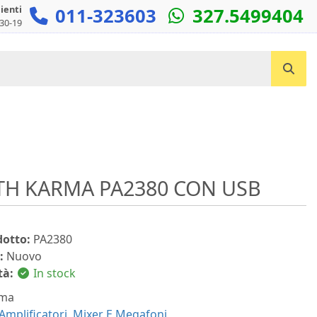
lienti
011-323603
327.5499404
:30-19
Cerca un prodotto...
TH KARMA PA2380 CON USB
dotto:
PA2380
:
Nuovo
tà:
In stock
ma
Amplificatori, Mixer E Megafoni