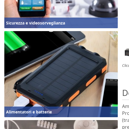
Sicurezza e videosorveglianza
Clic
D
Amp
Alimentatori e batterie
Pro
(tr
pre