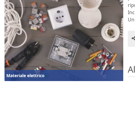
rip
Inc
Un 
Al
Materiale elettrico