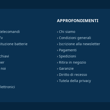
APPROFONDIMENTI
 telecomandi
›
Chi siamo
Tv
›
Condizioni generali
ituzione batterie
›
Iscrizione alla newsletter
›
Pagamenti
chiavi
›
Spedizioni
ner
›
Ritira in negozio
 noi
›
Garanzie
›
Diritto di recesso
›
Tutela della privacy
ettronici