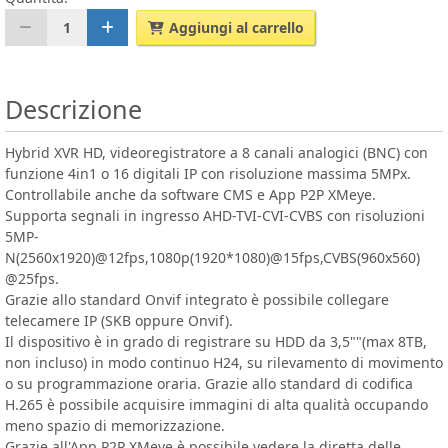
1
Aggiungi al carrello
Descrizione
Hybrid XVR HD, videoregistratore a 8 canali analogici (BNC) con
funzione 4in1 o 16 digitali IP con risoluzione massima 5MPx.
Controllabile anche da software CMS e App P2P XMeye.
Supporta segnali in ingresso AHD-TVI-CVI-CVBS con risoluzioni
5MP-
N(2560x1920)@12fps,1080p(1920*1080)@15fps,CVBS(960x560)
@25fps.
Grazie allo standard Onvif integrato è possibile collegare
telecamere IP (SKB oppure Onvif).
Il dispositivo è in grado di registrare su HDD da 3,5""(max 8TB,
non incluso) in modo continuo H24, su rilevamento di movimento
o su programmazione oraria. Grazie allo standard di codifica
H.265 è possibile acquisire immagini di alta qualità occupando
meno spazio di memorizzazione.
Grazie all'App P2P XMeye è possibile vedere la diretta delle