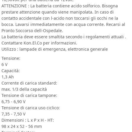
ATTENZIONE : La batteria contiene acido solforico. Bisogna
prestare attenzione quando viene manipolata. In caso di
contatto accidentale con l-acido non toccarsi gli occhi ne la
bocca. Lavarsi immediatamente con acqua corrente. Recarsi al
Pronto Soccorso dell-Ospedale.
La batteria deve essere smaltita secondo i regolamenti attuali .
Contattare Kon.El.Co per informazioni.
Utilizzo : lampade di emergenza, elettronica generale
Tensione:
6 V
Capacità:
1,3 Ah
Corrente di carica standard:
max. 1/3 della capacità
Tensione di carica tampone:
6,75 - 6,90 V
Tensione di carica uso ciclico:
7,35 - 7,50 V
Dimensioni : L x P x H - HT:
98 x 24 x 52 - 56 mm