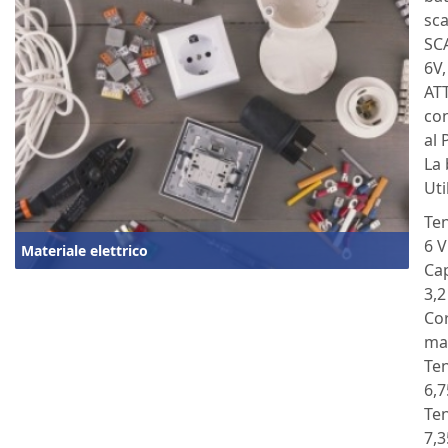
sca
SCA
6V,
ATT
con
al 
La 
Uti
Te
6 V
Materiale elettrico
Ca
3,2
Cor
max
Te
6,7
Ten
7,3