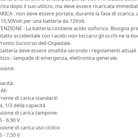
rica dopo il suo utlizzo, ma deve essere ricaricata immedi
RICA : non deve essere portata, durante la fase di scarica, 
 10,50Volt per una batteria da 12Volt.
ENZIONE : La batteria contiene acido solforico. Bisogna pr
tatto accidentale con l-acido non toccarsi gli occhi ne la 
Pronto Soccorso dell-Ospedale.
batteria deve essere smaltita secondo i regolamenti attuali 
lizzo : lampade di emergenza, elettronica generale.
nsione:
pacità:
 Ah
rente di carica standard:
. 1/3 della capacità
nsione di carica tampone:
5 - 6,90 V
sione di carica uso ciclico:
5 - 7,50 V