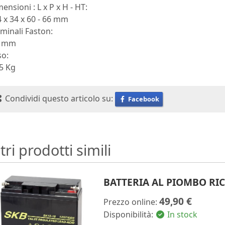
ensioni : L x P x H - HT:
 x 34 x 60 - 66 mm
minali Faston:
8 mm
so:
5 Kg
Condividi questo articolo su:
Facebook
tri prodotti simili
BATTERIA AL PIOMBO RIC
49,90 €
Prezzo online:
Disponibilità:
In stock