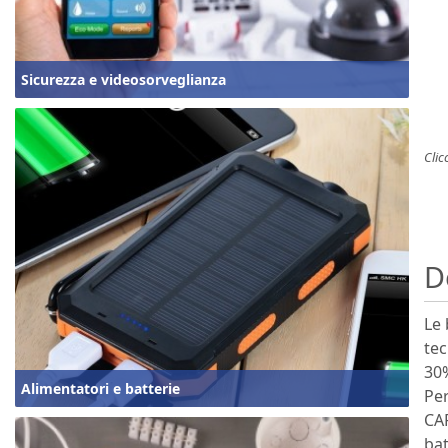
Sicurezza e videosorveglianza
Clic
D
Le 
tec
30%
Alimentatori e batterie
Per
CAR
bat