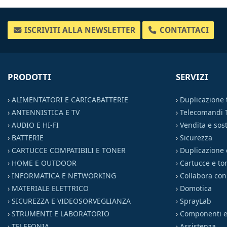
ISCRIVITI ALLA NEWSLETTER
CONTATTACI
PRODOTTI
SERVIZI
›
ALIMENTATORI E CARICABATTERIE
›
Duplicazione
›
ANTENNISTICA E TV
›
Telecomandi 
›
AUDIO E HI-FI
›
Vendita e sost
›
BATTERIE
›
Sicurezza
›
CARTUCCE COMPATIBILI E TONER
›
Duplicazione 
›
HOME E OUTDOOR
›
Cartucce e to
›
INFORMATICA E NETWORKING
›
Collabora con
›
MATERIALE ELETTRICO
›
Domotica
›
SICUREZZA E VIDEOSORVEGLIANZA
›
SprayLab
›
STRUMENTI E LABORATORIO
›
Componenti el
›
TELEFONIA
›
Assistenza