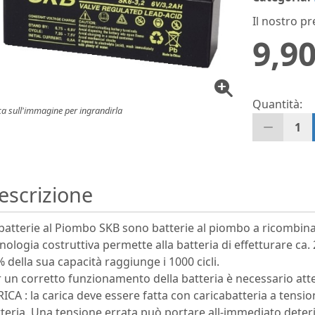
Il nostro pr
9,90
Quantità:
ca sull'immagine per ingrandirla
1
escrizione
batterie al Piombo SKB sono batterie al piombo a ricombi
nologia costruttiva permette alla batteria di effetturare ca. 
 della sua capacità raggiunge i 1000 cicli.
 un corretto funzionamento della batteria è necessario atte
ICA : la carica deve essere fatta con caricabatteria a tensi
teria. Una tensione errata può portare all-immediato deter