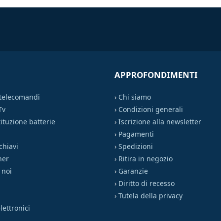
APPROFONDIMENTI
 telecomandi
›
Chi siamo
Tv
›
Condizioni generali
ituzione batterie
›
Iscrizione alla newsletter
›
Pagamenti
chiavi
›
Spedizioni
ner
›
Ritira in negozio
 noi
›
Garanzie
›
Diritto di recesso
›
Tutela della privacy
ettronici