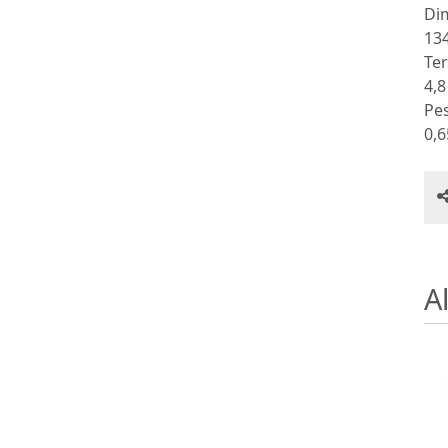
Dim
134
Ter
4,
Pe
0,6
Al