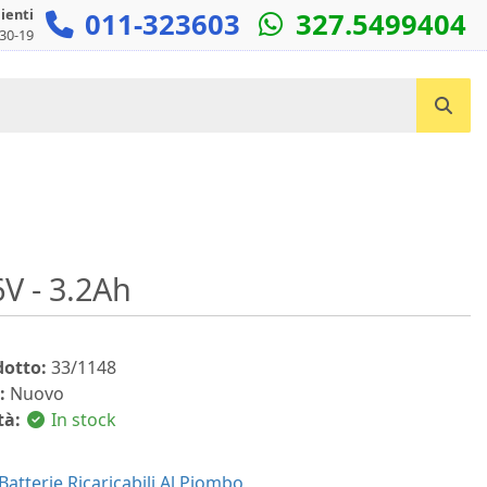
lienti
011-323603
327.5499404
:30-19
Cerca un prodotto...
6V - 3.2Ah
dotto:
33/1148
:
Nuovo
tà:
In stock
Batterie Ricaricabili Al Piombo