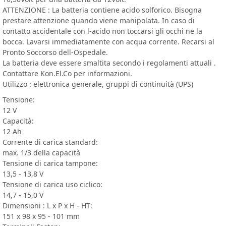
ATTENZIONE : La batteria contiene acido solforico. Bisogna
prestare attenzione quando viene manipolata. In caso di
contatto accidentale con l-acido non toccarsi gli occhi ne la
bocca. Lavarsi immediatamente con acqua corrente. Recarsi al
Pronto Soccorso dell-Ospedale.
La batteria deve essere smaltita secondo i regolamenti attuali .
Contattare Kon.El.Co per informazioni.
Utilizzo : elettronica generale, gruppi di continuità (UPS)
Tensione:
12 V
Capacità:
12 Ah
Corrente di carica standard:
max. 1/3 della capacità
Tensione di carica tampone:
13,5 - 13,8 V
Tensione di carica uso ciclico:
14,7 - 15,0 V
Dimensioni : L x P x H - HT:
151 x 98 x 95 - 101 mm