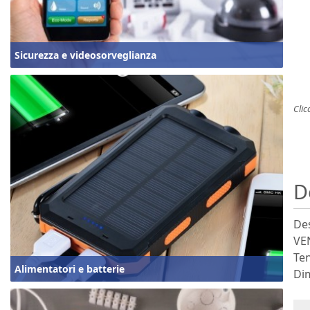
Sicurezza e videosorveglianza
Clic
D
Des
VE
Ten
Alimentatori e batterie
Di