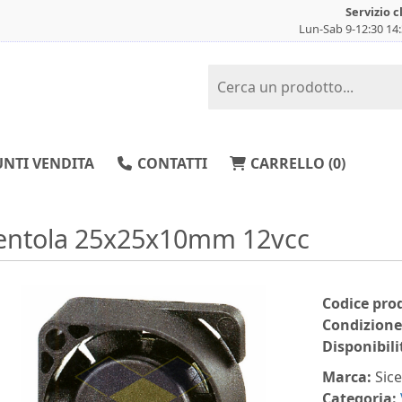
Servizio c
Lun-Sab 9-12:30 14
NTI VENDITA
CONTATTI
CARRELLO (
0
)
entola 25x25x10mm 12vcc
Codice pro
Condizione
Disponibili
Marca:
Sic
Categoria: