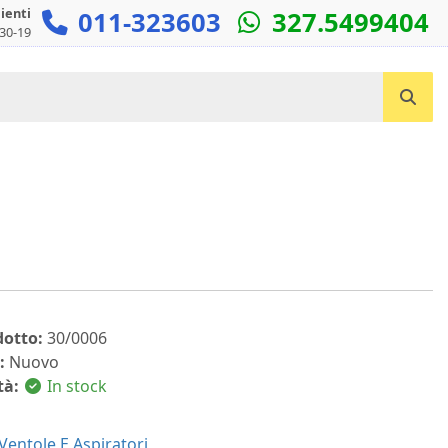
lienti
011-323603
327.5499404
:30-19
Cerca un prodotto...
dotto:
30/0006
:
Nuovo
tà:
In stock
e
Ventole E Aspiratori