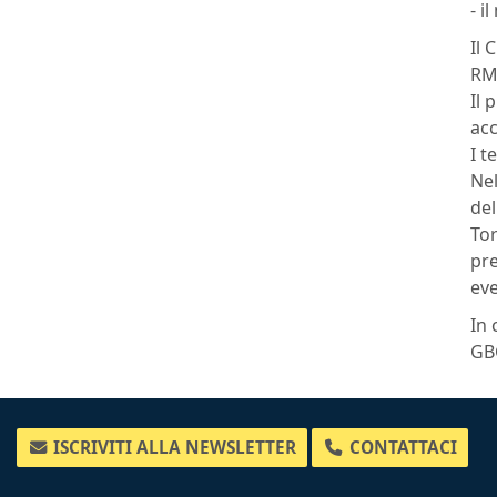
- i
Il 
RMA
Il 
acc
I t
Nel
del
Tor
pre
eve
In 
GBC
ISCRIVITI ALLA NEWSLETTER
CONTATTACI