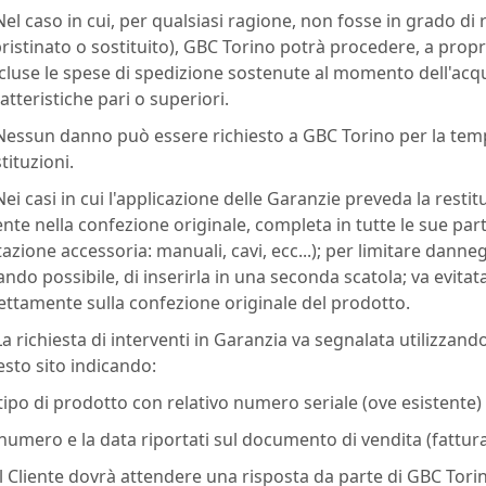
Nel caso in cui, per qualsiasi ragione, non fosse in grado d
pristinato o sostituito), GBC Torino potrà procedere, a propr
cluse le spese di spedizione sostenute al momento dell'acqu
atteristiche pari o superiori.
Nessun danno può essere richiesto a GBC Torino per la tempi
tituzioni.
Nei casi in cui l'applicazione delle Garanzie preveda la resti
ente nella confezione originale, completa in tutte le sue p
azione accessoria: manuali, cavi, ecc...); per limitare dann
ndo possibile, di inserirla in una seconda scatola; va evitata i
ettamente sulla confezione originale del prodotto.
La richiesta di interventi in Garanzia va segnalata utilizzando
sto sito indicando:
l tipo di prodotto con relativo numero seriale (ove esistente)
l numero e la data riportati sul documento di vendita (fattura
Il Cliente dovrà attendere una risposta da parte di GBC Torino