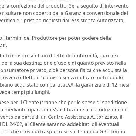
ella confezione del prodotto. Se, a seguito di intervento
se risultare non coperto dalla Garanzia convenzionale del
erifica e ripristino richiesti dall'Assistenza Autorizzata,
o i termini del Produttore per poter godere della
ati.
odotto che presenti un difetto di conformità, purché il
o della sua destinazione d'uso e di quanto previsto nella
Consumatore privato, cioè persona fisica che acquista la
le, ovvero effettua l'acquisto senza indicare nel modulo
bbiano acquistato con partita IVA, la garanzia è di 12 mesi
veda tempi più lunghi.
ese per il Cliente (tranne che per le spese di spedizione
otto mediante riparazione/sostituzione o alla riduzione del
ervento da parte di un Centro Assistenza Autorizzato, il
l DL 24/02, al Cliente saranno addebitati gli eventuali
ta, nonché i costi di trasporto se sostenuti da GBC Torino.