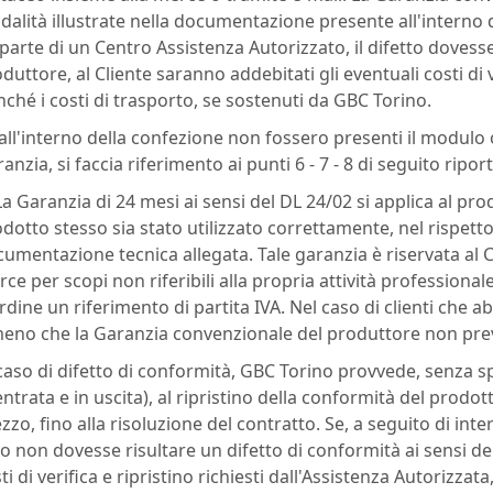
alità illustrate nella documentazione presente all'interno d
parte di un Centro Assistenza Autorizzato, il difetto doves
duttore, al Cliente saranno addebitati gli eventuali costi di v
ché i costi di trasporto, se sostenuti da GBC Torino.
all'interno della confezione non fossero presenti il modulo 
anzia, si faccia riferimento ai punti 6 - 7 - 8 di seguito riport
La Garanzia di 24 mesi ai sensi del DL 24/02 si applica al pr
dotto stesso sia stato utilizzato correttamente, nel rispett
umentazione tecnica allegata. Tale garanzia è riservata al 
ce per scopi non riferibili alla propria attività professiona
rdine un riferimento di partita IVA. Nel caso di clienti che a
eno che la Garanzia convenzionale del produttore non pre
caso di difetto di conformità, GBC Torino provvede, senza sp
entrata e in uscita), al ripristino della conformità del prod
zzo, fino alla risoluzione del contratto. Se, a seguito di int
io non dovesse risultare un difetto di conformità ai sensi de
ti di verifica e ripristino richiesti dall'Assistenza Autorizza