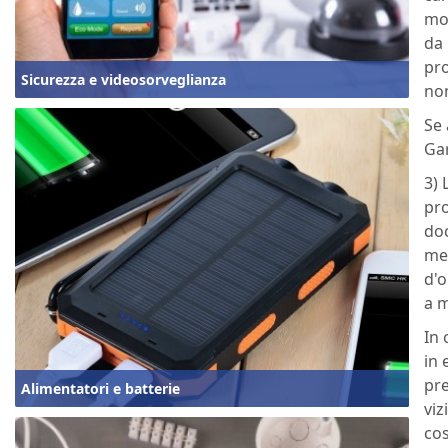
mod
da 
pro
Sicurezza e videosorveglianza
non
Se 
Gar
3) 
pro
doc
mer
d'o
a m
In 
in 
pre
Alimentatori e batterie
viz
cos