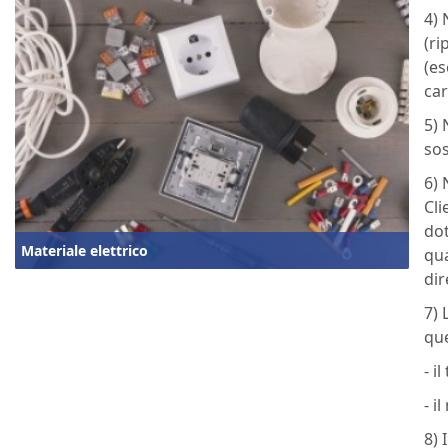
4) 
(ri
(es
car
5) 
sos
6) 
Cli
dot
Materiale elettrico
qua
dir
7) 
que
- i
- i
8) 