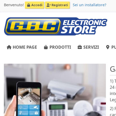
Benvenuto!
Sei un installatore?
Accedi
Registrati
HOME PAGE
PRODOTTI
SERVIZI
PU
G
1) 
24 
int
Leg
2) 
car