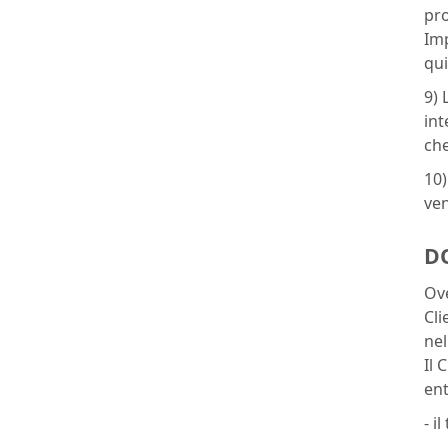
pro
Imp
qui
9) 
int
che
10)
ven
DO
Ove
Cli
nel
Il 
ent
- i