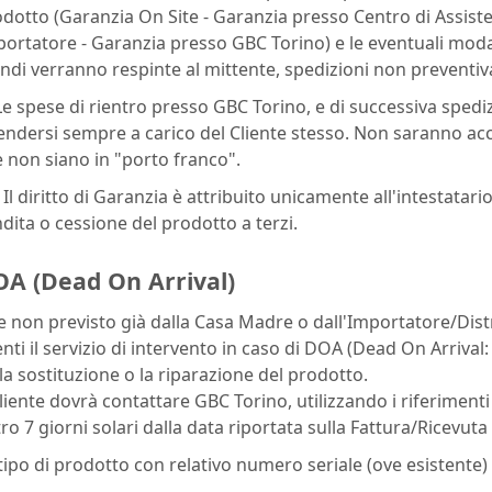
dotto (Garanzia On Site - Garanzia presso Centro di Assiste
ortatore - Garanzia presso GBC Torino) e le eventuali modal
ndi verranno respinte al mittente, spedizioni non preventi
Le spese di rientro presso GBC Torino, e di successiva spedi
endersi sempre a carico del Cliente stesso. Non saranno acc
 non siano in "porto franco".
 Il diritto di Garanzia è attribuito unicamente all'intestatari
dita o cessione del prodotto a terzi.
A (Dead On Arrival)
 non previsto già dalla Casa Madre o dall'Importatore/Dist
enti il servizio di intervento in caso di DOA (Dead On Arriv
la sostituzione o la riparazione del prodotto.
Cliente dovrà contattare GBC Torino, utilizzando i riferimenti
ro 7 giorni solari dalla data riportata sulla Fattura/Ricevuta
l tipo di prodotto con relativo numero seriale (ove esistente)