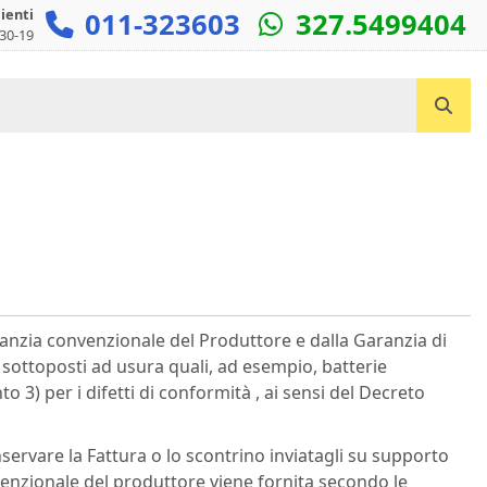
lienti
011-323603
327.5499404
:30-19
Cerca un prodotto...
ranzia convenzionale del Produttore e dalla Garanzia di
 sottoposti ad usura quali, ad esempio, batterie
o 3) per i difetti di conformità , ai sensi del Decreto
nservare la Fattura o lo scontrino inviatagli su supporto
venzionale del produttore viene fornita secondo le